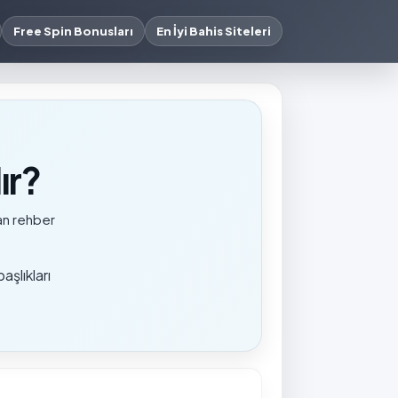
Free Spin Bonusları
En İyi Bahis Siteleri
ır?
yan rehber
aşlıkları