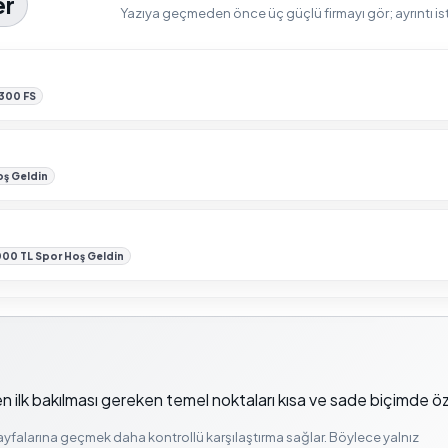
er
Yazıya geçmeden önce üç güçlü firmayı gör; ayrıntı ist
 300 FS
oş Geldin
000 TL Spor Hoş Geldin
ken ilk bakılması gereken temel noktaları kısa ve sade biçimde öz
ayfalarına geçmek daha kontrollü karşılaştırma sağlar. Böylece yalnız