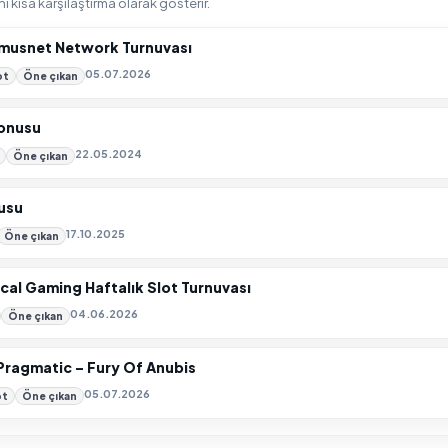
kısa karşılaştırma olarak gösterir.
Amusnet Network Turnuvası
05.07.2026
ot
Öne çıkan
Bonusu
22.05.2024
Öne çıkan
usu
17.10.2025
Öne çıkan
cal Gaming Haftalık Slot Turnuvası
04.06.2026
Öne çıkan
Pragmatic – Fury Of Anubis
05.07.2026
ot
Öne çıkan