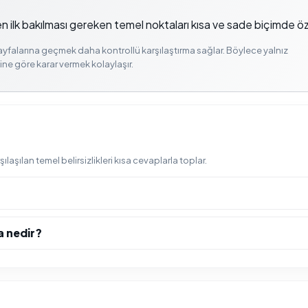
ken ilk bakılması gereken temel noktaları kısa ve sade biçimde öz
ayfalarına geçmek daha kontrollü karşılaştırma sağlar. Böylece yalnız
ne göre karar vermek kolaylaşır.
ılaşılan temel belirsizlikleri kısa cevaplarla toplar.
a nedir?