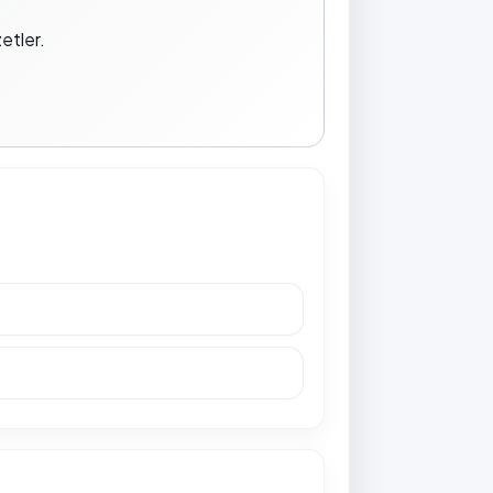
etler.