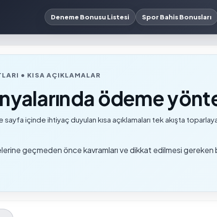
Deneme Bonusu Listesi
Spor Bahis Bonusları
TLARI • KISA AÇIKLAMALAR
yalarında ödeme yöntem
e sayfa içinde ihtiyaç duyulan kısa açıklamaları tek akışta toparla
stelerine geçmeden önce kavramları ve dikkat edilmesi gereken b