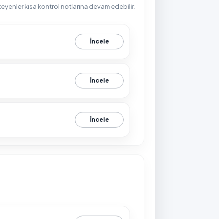
eyenler kısa kontrol notlarına devam edebilir.
İncele
İncele
İncele