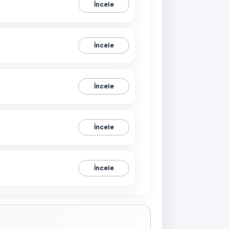
İncele
İncele
İncele
İncele
İncele